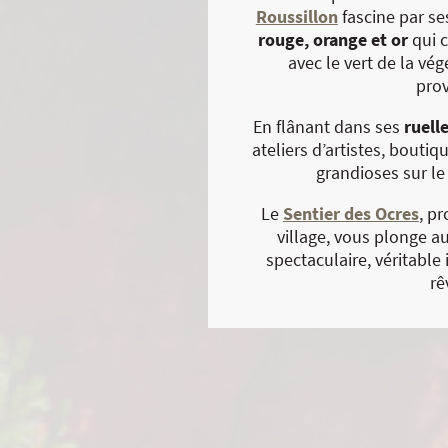
Roussillon
fascine par s
rouge, orange et or
qui 
avec le vert de la vég
pro
En flânant dans ses
ruell
ateliers d’artistes, bouti
grandioses sur l
Le
Sentier des Ocres
, p
village, vous plonge a
spectaculaire, véritable i
rê