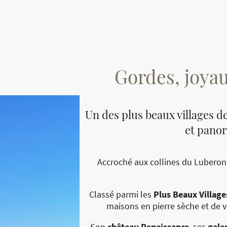
Gordes, joya
Un des plus beaux villages de
et pano
Accroché aux collines du Luberon
Classé parmi les
Plus Beaux Village
maisons en pierre sèche et de v
Son
château Renaissance
, ses
galer