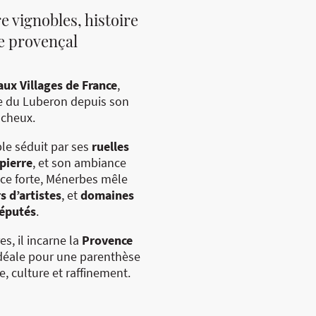
e vignobles, histoire
re provençal
aux Villages de France
,
e du Luberon depuis son
ocheux.
ble séduit par ses
ruelles
pierre
, et son ambiance
ce forte, Ménerbes mêle
rs d’artistes
, et
domaines
réputés
.
es, il incarne la
Provence
idéale pour une parenthèse
, culture et raffinement.