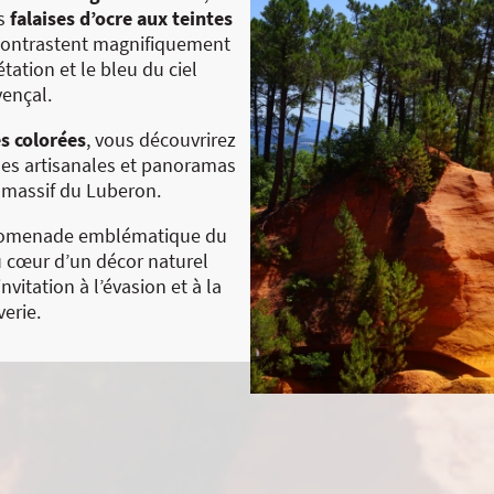
es
falaises d’ocre aux teintes
contrastent magnifiquement
étation et le bleu du ciel
vençal.
es colorées
, vous découvrirez
ques artisanales et panoramas
e massif du Luberon.
romenade emblématique du
u cœur d’un décor naturel
nvitation à l’évasion et à la
verie.