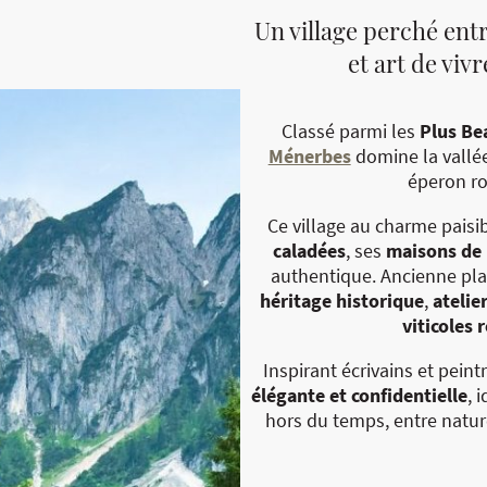
Un village perché entr
et art de viv
Classé parmi les
Plus Be
Ménerbes
domine la vallé
éperon r
Ce village au charme paisi
caladées
, ses
maisons de 
authentique. Ancienne pla
héritage historique
,
atelie
viticoles 
Inspirant écrivains et peintr
élégante et confidentielle
, 
hors du temps, entre nature