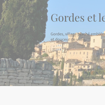
Gordes et l
Gordes, village perché emblém
et douceur de vivre.