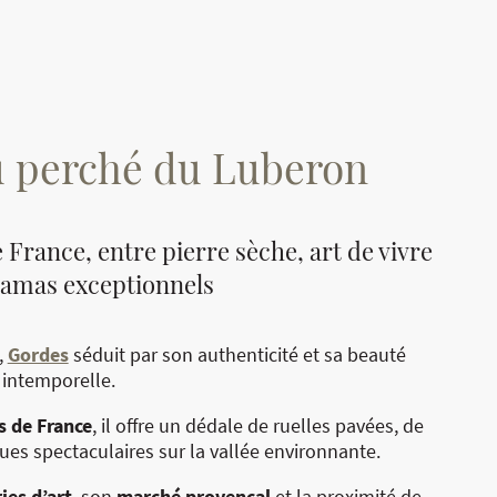
u perché du Luberon
 France, entre pierre sèche, art de vivre
ramas exceptionnels
,
Gordes
séduit par son authenticité et sa beauté
intemporelle.
s de France
, il offre un dédale de ruelles pavées, de
ues spectaculaires sur la vallée environnante.
ies d’art
, son
marché provençal
et la proximité de