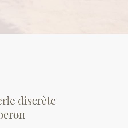
rle discrète
beron