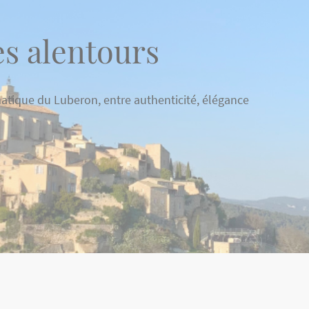
es alentours
atique du Luberon, entre authenticité, élégance