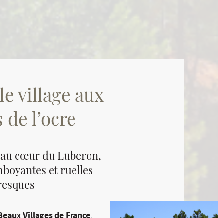
le village aux
 de l’ocre
 au cœur du Luberon,
mboyantes et ruelles
resques
Beaux Villages de France
,