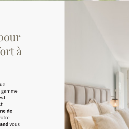
pour
ort à
que
une gamme
est
t
ne de
votre
mand
vous