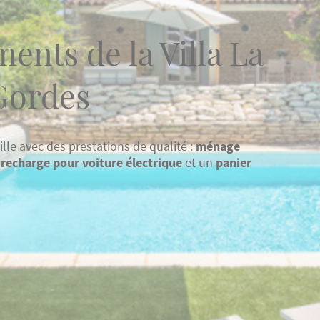
ents de la Villa La
 Gordes
ille avec des prestations de qualité :
ménage
recharge pour voiture électrique
et un
panier