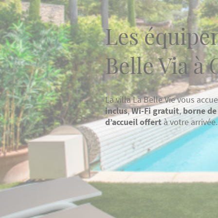
Les équipem
Belle Via à
La villa La Belle Vie vous accue
inclus
,
Wi-Fi gratuit
,
borne de 
d’accueil offert
à votre arrivée.