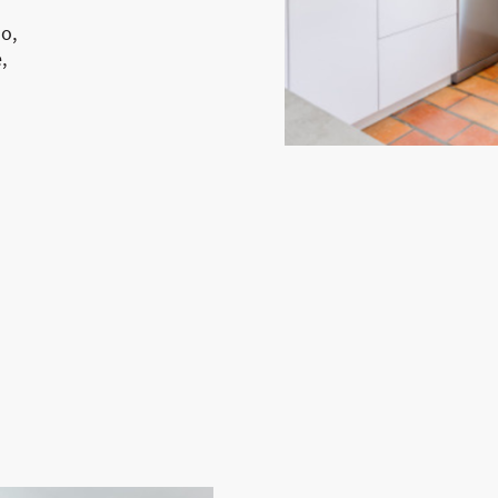
so,
,