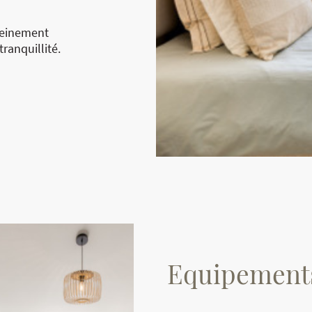
leinement
ranquillité.
Equipement