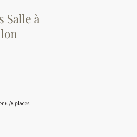
 Salle à
alon
r 6 /8 places